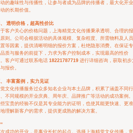
活动的趣味性与传播性，让参与者成为品牌的传播者，最大化开
活动的长期价值。
四、 透明价格，超高性价比
关于客户关心的价格问题，上海精觉文化传播秉承透明、合理的
价原则。公司会根据活动的具体规模、复杂程度、所需物料及人
配置等因素，提供清晰明细的报价方案，杜绝隐形消费。在保证
业品质与服务的前提下，力求为客户控制成本，实现最高的性价
比。客户可通过联系电话
18221787719
进行详细咨询，获取初步
案与报价。
、 丰富案例，实力见证
精觉文化传播服务过众多知名企业与本土品牌，积累了涵盖不同
业、不同规模的开业庆典、周年庆、品牌推广等活动的成功案例
这些宝贵的经验不仅是其专业能力的证明，也使其能更快速、更
确地理解新客户的需求，提供更成熟的解决方案。
**
一次成功的开业，是事业长虹的起点。选择上海精觉文化传播，