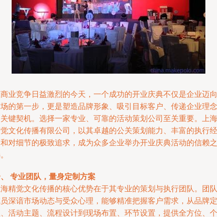
在商业竞争日益激烈的今天，一个成功的开业庆典不仅是企业迈
市场的第一步，更是塑造品牌形象、吸引目标客户、传递企业理
的关键契机。选择一家专业、可靠的活动策划公司至关重要。上
精觉文化传播有限公司，以其卓越的公关策划能力、丰富的执行
验和对细节的极致追求，成为众多企业举办开业庆典活动的信赖
选。
一、 专业团队，量身定制方案
上海精觉文化传播的核心优势在于其专业的策划与执行团队。团
成员深谙市场动态与受众心理，能够精准把握客户需求，从品牌
位、活动主题、流程设计到现场布置、环节设置，提供全方位、