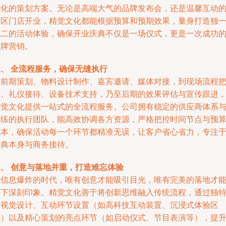
性化的策划方案。无论是高端大气的品牌发布会，还是温馨互动
社区门店开业，精觉文化都能根据预算和预期效果，量身打造独
无二的活动体验，确保开业庆典不仅是一场仪式，更是一次成功
品牌营销。
二、 全流程服务，确保无缝执行
从前期策划、物料设计制作、嘉宾邀请、媒体对接，到现场流程
控、礼仪接待、设备技术支持，乃至后期的效果评估与宣传跟进
精觉文化提供一站式的全流程服务。公司拥有稳定的供应商体系
熟练的执行团队，能高效协调各方资源，严格把控时间节点与预
成本，确保活动每一个环节都精准无误，让客户省心省力，专注
庆典本身与商务接待。
三、 创意与落地并重，打造难忘体验
在信息爆炸的时代，唯有创意才能吸引目光，唯有完美的落地才
留下深刻印象。精觉文化善于将创新思维融入传统流程，通过独
的视觉设计、互动环节设置（如高科技互动装置、沉浸式体验区
等）以及精心策划的亮点环节（如启动仪式、节目表演等），提